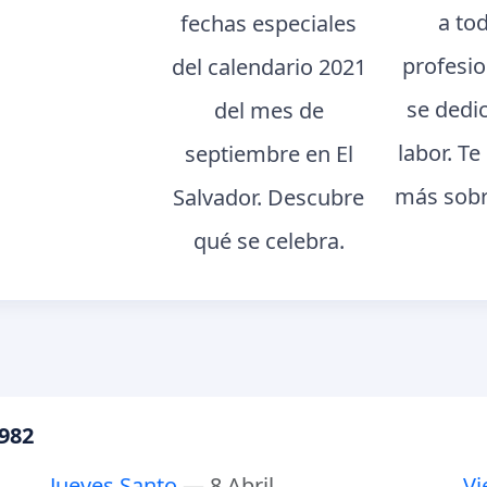
a to
fechas especiales
profesi
del calendario 2021
se dedi
del mes de
labor. T
septiembre en El
más sobr
Salvador. Descubre
qué se celebra.
1982
Jueves Santo
— 8 Abril
Vi