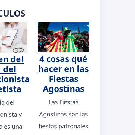
CULOS
4 cosas qué
en del
hacer en las
 del
Fiestas
ionista
Agostinas
etista
Las Fiestas
ía del
Agostinas son las
ionista y
fiestas patronales
ta es una