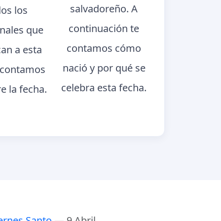
salvadoreño. A
dos los
continuación te
onales que
contamos cómo
can a esta
nació y por qué se
e contamos
celebra esta fecha.
e la fecha.
ernes Santo
— 9 Abril