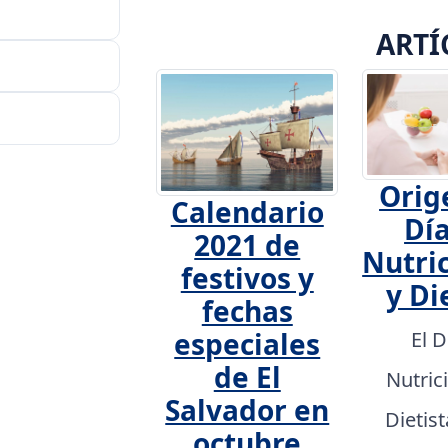
ARTÍ
Orig
Calendario
Día
2021 de
Nutric
festivos y
y Di
fechas
especiales
El D
de El
Nutric
Salvador en
Dietis
octubre