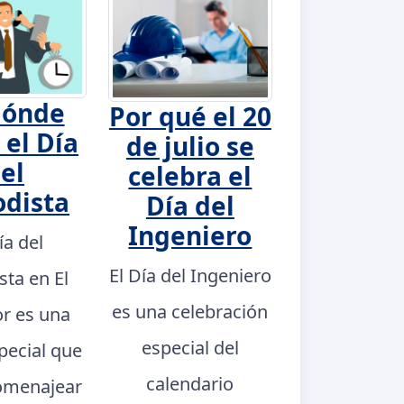
dónde
Por qué el 20
 el Día
de julio se
el
celebra el
odista
Día del
Ingeniero
ía del
El Día del Ingeniero
sta en El
es una celebración
or es una
especial del
pecial que
calendario
omenajear