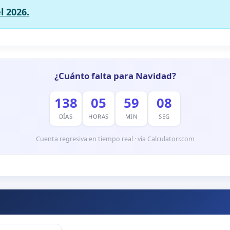
l 2026.
¿Cuánto falta para Navidad?
138
05
59
07
DÍAS
HORAS
MIN
SEG
Cuenta regresiva en tiempo real · vía Calculatorr.com