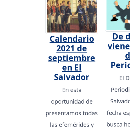
De 
Calendario
viene
2021 de
d
septiembre
Peri
en El
Salvador
El D
Periodi
En esta
Salvad
oportunidad de
fecha es
presentamos todas
busca h
las efemérides y