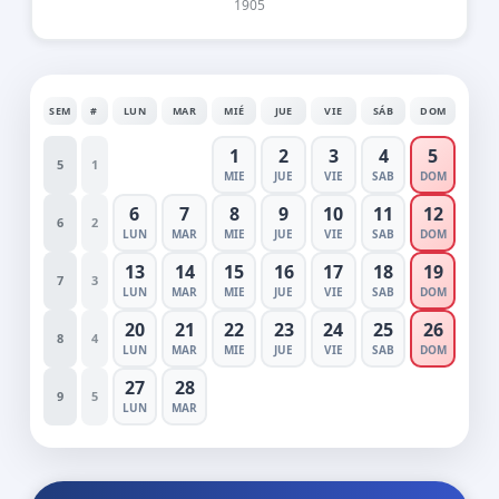
1905
SEM
#
LUN
MAR
MIÉ
JUE
VIE
SÁB
DOM
1
2
3
4
5
5
1
MIE
JUE
VIE
SAB
DOM
6
7
8
9
10
11
12
6
2
LUN
MAR
MIE
JUE
VIE
SAB
DOM
13
14
15
16
17
18
19
7
3
LUN
MAR
MIE
JUE
VIE
SAB
DOM
20
21
22
23
24
25
26
8
4
LUN
MAR
MIE
JUE
VIE
SAB
DOM
27
28
9
5
LUN
MAR