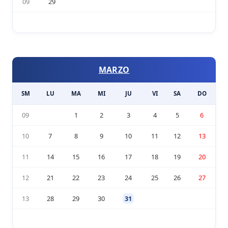
09
29
MARZO
SM
LU
MA
MI
JU
VI
SA
DO
09
1
2
3
4
5
6
10
7
8
9
10
11
12
13
11
14
15
16
17
18
19
20
12
21
22
23
24
25
26
27
13
28
29
30
31