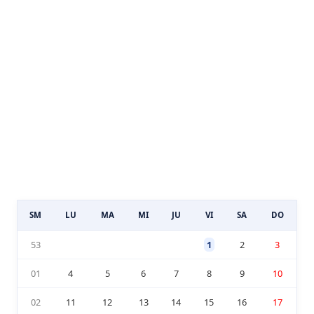
SM
LU
MA
MI
JU
VI
SA
DO
53
1
2
3
01
4
5
6
7
8
9
10
02
11
12
13
14
15
16
17