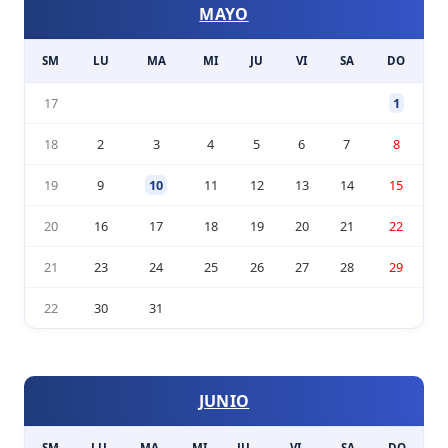
MAYO
SM
LU
MA
MI
JU
VI
SA
DO
17
1
18
2
3
4
5
6
7
8
19
9
10
11
12
13
14
15
20
16
17
18
19
20
21
22
21
23
24
25
26
27
28
29
22
30
31
JUNIO
SM
LU
MA
MI
JU
VI
SA
DO