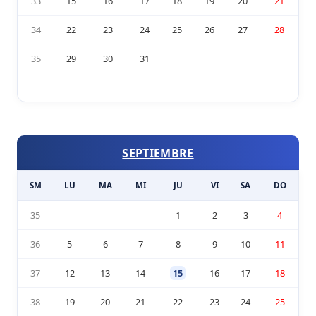
33
15
16
17
18
19
20
21
34
22
23
24
25
26
27
28
35
29
30
31
SEPTIEMBRE
SM
LU
MA
MI
JU
VI
SA
DO
35
1
2
3
4
36
5
6
7
8
9
10
11
37
12
13
14
15
16
17
18
38
19
20
21
22
23
24
25