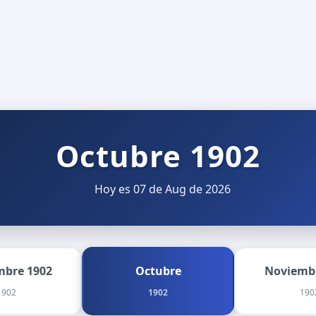
Octubre 1902
Hoy es 07 de Aug de 2026
mbre 1902
Octubre
Noviemb
1902
1902
190