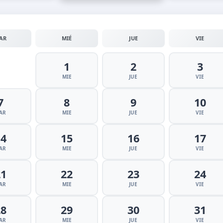
AR
MIÉ
JUE
VIE
1
2
3
MIE
JUE
VIE
7
8
9
10
AR
MIE
JUE
VIE
14
15
16
17
AR
MIE
JUE
VIE
21
22
23
24
AR
MIE
JUE
VIE
28
29
30
31
AR
MIE
JUE
VIE