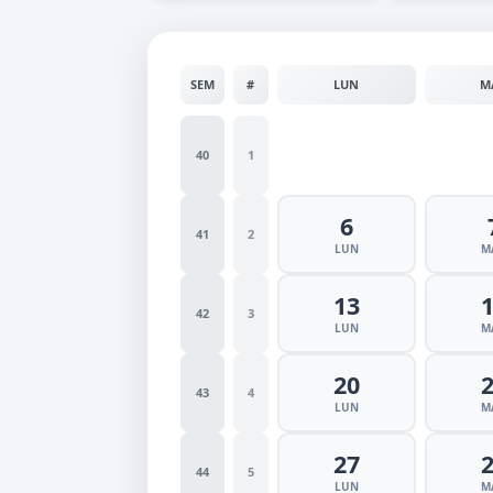
SEM
#
LUN
M
40
1
6
41
2
LUN
M
13
42
3
LUN
M
20
43
4
LUN
M
27
44
5
LUN
M