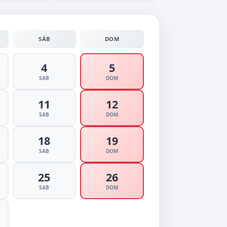
SÁB
DOM
4
5
SAB
DOM
11
12
SAB
DOM
18
19
SAB
DOM
25
26
SAB
DOM