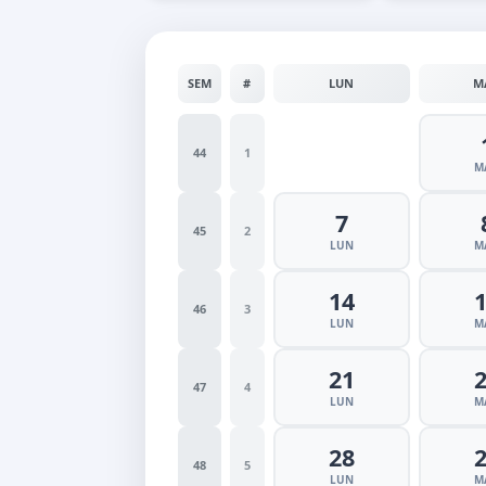
SEM
#
LUN
M
44
1
M
7
45
2
LUN
M
14
46
3
LUN
M
21
47
4
LUN
M
28
48
5
LUN
M