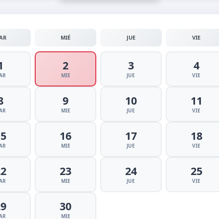
AR
MIÉ
JUE
VIE
1
2
3
4
AR
MIE
JUE
VIE
8
9
10
11
AR
MIE
JUE
VIE
15
16
17
18
AR
MIE
JUE
VIE
22
23
24
25
AR
MIE
JUE
VIE
29
30
AR
MIE