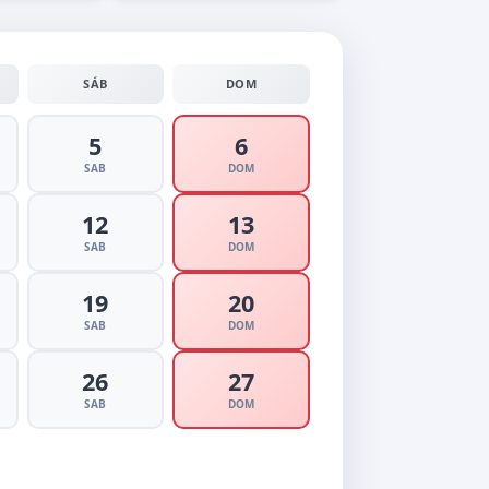
SÁB
DOM
5
6
SAB
DOM
12
13
SAB
DOM
19
20
SAB
DOM
26
27
SAB
DOM