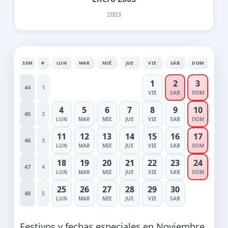
2003
SEM
#
LUN
MAR
MIÉ
JUE
VIE
SÁB
DOM
1
2
3
44
1
VIE
SAB
DOM
4
5
6
7
8
9
10
45
2
LUN
MAR
MIE
JUE
VIE
SAB
DOM
11
12
13
14
15
16
17
46
3
LUN
MAR
MIE
JUE
VIE
SAB
DOM
18
19
20
21
22
23
24
47
4
LUN
MAR
MIE
JUE
VIE
SAB
DOM
25
26
27
28
29
30
48
5
LUN
MAR
MIE
JUE
VIE
SAB
Festivos y fechas especiales en Noviembre