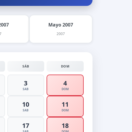
2007
Mayo 2007
7
2007
SÁB
DOM
3
4
SAB
DOM
10
11
SAB
DOM
17
18
SAB
DOM