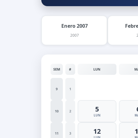
Enero 2007
Febr
2007
SEM
#
LUN
M
9
1
5
10
2
LUN
M
12
11
3
LUN
M