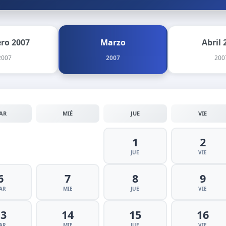
ero 2007
Marzo
Abril 
2007
2007
200
AR
MIÉ
JUE
VIE
1
2
JUE
VIE
6
7
8
9
AR
MIE
JUE
VIE
13
14
15
16
AR
MIE
JUE
VIE