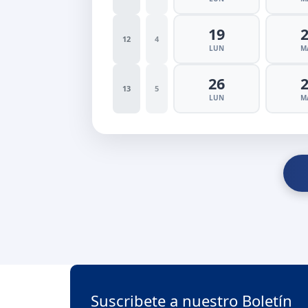
19
12
4
LUN
M
26
13
5
LUN
M
Suscribete a nuestro Boletín