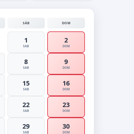
SÁB
DOM
1
2
SAB
DOM
8
9
SAB
DOM
15
16
SAB
DOM
22
23
SAB
DOM
29
30
SAB
DOM