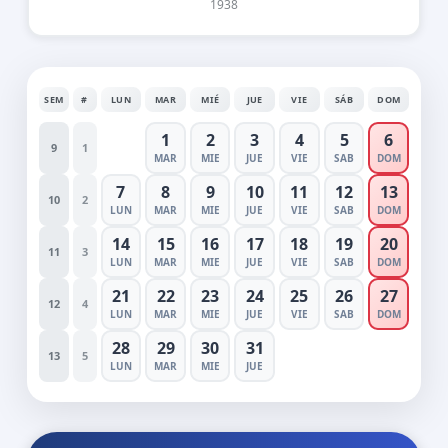
1938
SEM
#
LUN
MAR
MIÉ
JUE
VIE
SÁB
DOM
1
2
3
4
5
6
9
1
MAR
MIE
JUE
VIE
SAB
DOM
7
8
9
10
11
12
13
10
2
LUN
MAR
MIE
JUE
VIE
SAB
DOM
14
15
16
17
18
19
20
11
3
LUN
MAR
MIE
JUE
VIE
SAB
DOM
21
22
23
24
25
26
27
12
4
LUN
MAR
MIE
JUE
VIE
SAB
DOM
28
29
30
31
13
5
LUN
MAR
MIE
JUE