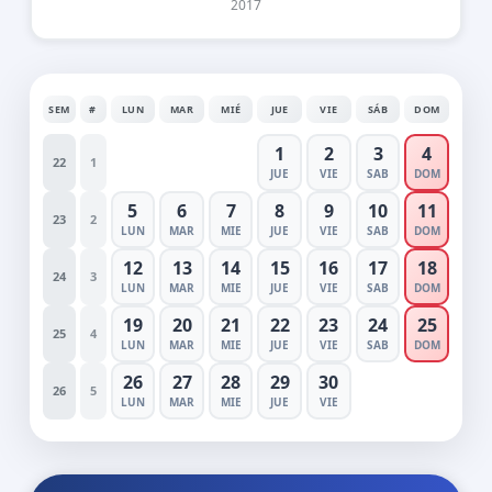
2017
SEM
#
LUN
MAR
MIÉ
JUE
VIE
SÁB
DOM
1
2
3
4
22
1
JUE
VIE
SAB
DOM
5
6
7
8
9
10
11
23
2
LUN
MAR
MIE
JUE
VIE
SAB
DOM
12
13
14
15
16
17
18
24
3
LUN
MAR
MIE
JUE
VIE
SAB
DOM
19
20
21
22
23
24
25
25
4
LUN
MAR
MIE
JUE
VIE
SAB
DOM
26
27
28
29
30
26
5
LUN
MAR
MIE
JUE
VIE