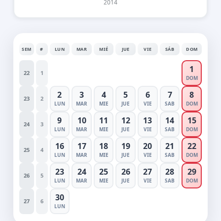
2014
SEM
#
LUN
MAR
MIÉ
JUE
VIE
SÁB
DOM
1
22
1
DOM
2
3
4
5
6
7
8
23
2
LUN
MAR
MIE
JUE
VIE
SAB
DOM
9
10
11
12
13
14
15
24
3
LUN
MAR
MIE
JUE
VIE
SAB
DOM
16
17
18
19
20
21
22
25
4
LUN
MAR
MIE
JUE
VIE
SAB
DOM
23
24
25
26
27
28
29
26
5
LUN
MAR
MIE
JUE
VIE
SAB
DOM
30
27
6
LUN