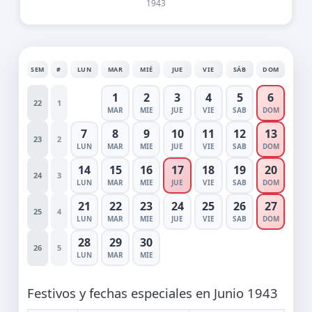
1943
SEM
#
LUN
MAR
MIÉ
JUE
VIE
SÁB
DOM
1
2
3
4
5
6
22
1
MAR
MIE
JUE
VIE
SAB
DOM
7
8
9
10
11
12
13
23
2
LUN
MAR
MIE
JUE
VIE
SAB
DOM
14
15
16
17
18
19
20
24
3
LUN
MAR
MIE
JUE
VIE
SAB
DOM
21
22
23
24
25
26
27
25
4
LUN
MAR
MIE
JUE
VIE
SAB
DOM
28
29
30
26
5
LUN
MAR
MIE
Festivos y fechas especiales en Junio 1943