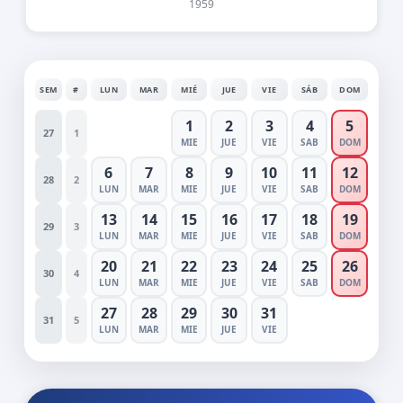
1959
SEM
#
LUN
MAR
MIÉ
JUE
VIE
SÁB
DOM
1
2
3
4
5
27
1
MIE
JUE
VIE
SAB
DOM
6
7
8
9
10
11
12
28
2
LUN
MAR
MIE
JUE
VIE
SAB
DOM
13
14
15
16
17
18
19
29
3
LUN
MAR
MIE
JUE
VIE
SAB
DOM
20
21
22
23
24
25
26
30
4
LUN
MAR
MIE
JUE
VIE
SAB
DOM
27
28
29
30
31
31
5
LUN
MAR
MIE
JUE
VIE