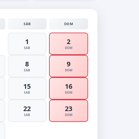
SÁB
DOM
1
2
SAB
DOM
8
9
SAB
DOM
15
16
SAB
DOM
22
23
SAB
DOM