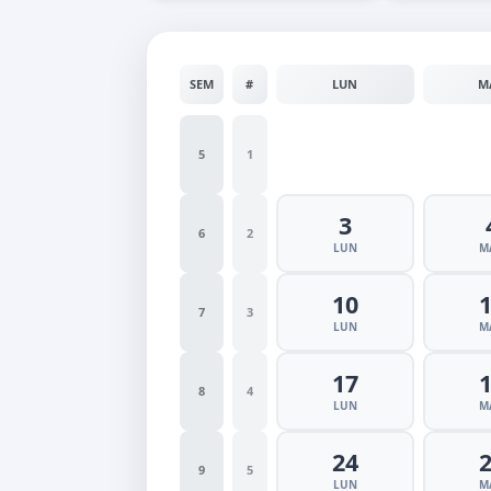
SEM
#
LUN
M
5
1
3
6
2
LUN
M
10
7
3
LUN
M
17
8
4
LUN
M
24
9
5
LUN
M