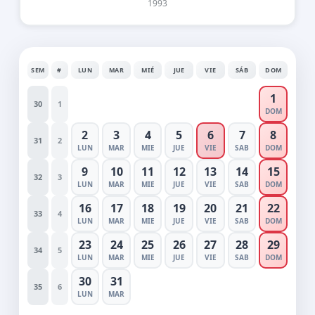
1993
SEM
#
LUN
MAR
MIÉ
JUE
VIE
SÁB
DOM
1
30
1
DOM
2
3
4
5
6
7
8
31
2
LUN
MAR
MIE
JUE
VIE
SAB
DOM
9
10
11
12
13
14
15
32
3
LUN
MAR
MIE
JUE
VIE
SAB
DOM
16
17
18
19
20
21
22
33
4
LUN
MAR
MIE
JUE
VIE
SAB
DOM
23
24
25
26
27
28
29
34
5
LUN
MAR
MIE
JUE
VIE
SAB
DOM
30
31
35
6
LUN
MAR