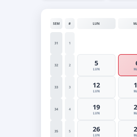
SEM
#
LUN
M
31
1
5
32
2
LUN
M
12
33
3
LUN
M
19
34
4
LUN
M
26
35
5
LUN
M