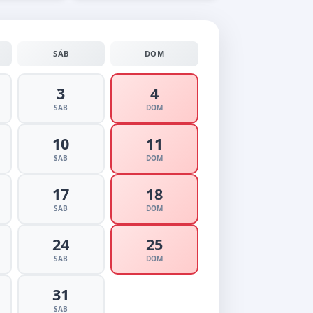
SÁB
DOM
3
4
SAB
DOM
10
11
SAB
DOM
17
18
SAB
DOM
24
25
SAB
DOM
31
SAB