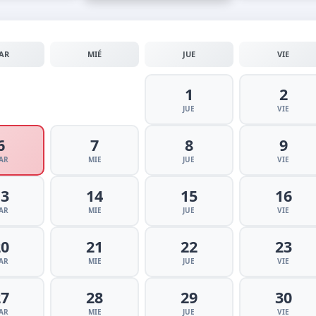
AR
MIÉ
JUE
VIE
1
2
JUE
VIE
6
7
8
9
AR
MIE
JUE
VIE
13
14
15
16
AR
MIE
JUE
VIE
20
21
22
23
AR
MIE
JUE
VIE
27
28
29
30
AR
MIE
JUE
VIE