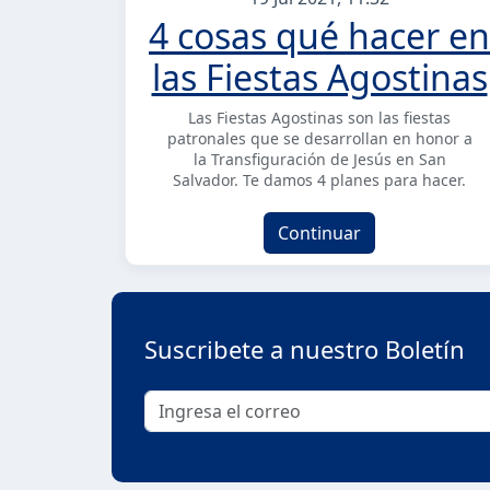
4 cosas qué hacer en
las Fiestas Agostinas
Las Fiestas Agostinas son las fiestas
patronales que se desarrollan en honor a
la Transfiguración de Jesús en San
Salvador. Te damos 4 planes para hacer.
Continuar
Suscribete a nuestro Boletín