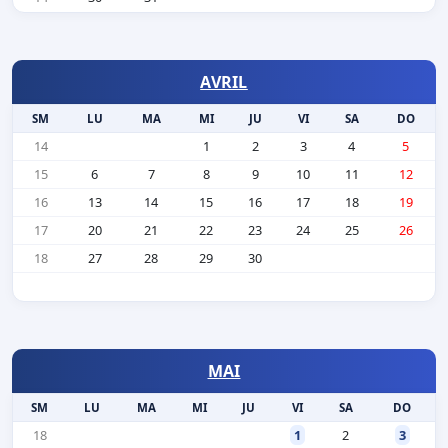
AVRIL
SM
LU
MA
MI
JU
VI
SA
DO
14
1
2
3
4
5
15
6
7
8
9
10
11
12
16
13
14
15
16
17
18
19
17
20
21
22
23
24
25
26
18
27
28
29
30
MAI
SM
LU
MA
MI
JU
VI
SA
DO
18
1
2
3