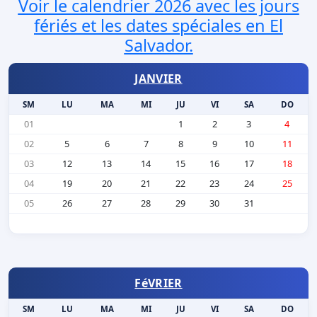
Voir le calendrier 2026 avec les jours
fériés et les dates spéciales en El
Salvador.
JANVIER
SM
LU
MA
MI
JU
VI
SA
DO
01
1
2
3
4
02
5
6
7
8
9
10
11
03
12
13
14
15
16
17
18
04
19
20
21
22
23
24
25
05
26
27
28
29
30
31
FéVRIER
SM
LU
MA
MI
JU
VI
SA
DO