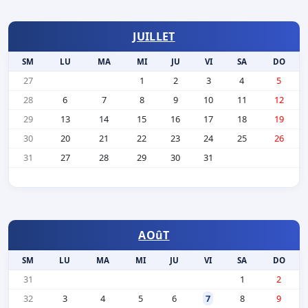
JUILLET
SM
LU
MA
MI
JU
VI
SA
DO
27
1
2
3
4
5
28
6
7
8
9
10
11
12
29
13
14
15
16
17
18
19
30
20
21
22
23
24
25
26
31
27
28
29
30
31
AOûT
SM
LU
MA
MI
JU
VI
SA
DO
31
1
2
32
3
4
5
6
7
8
9