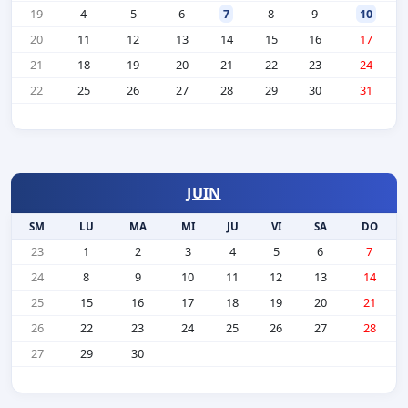
19
4
5
6
7
8
9
10
20
11
12
13
14
15
16
17
21
18
19
20
21
22
23
24
22
25
26
27
28
29
30
31
JUIN
SM
LU
MA
MI
JU
VI
SA
DO
23
1
2
3
4
5
6
7
24
8
9
10
11
12
13
14
25
15
16
17
18
19
20
21
26
22
23
24
25
26
27
28
27
29
30